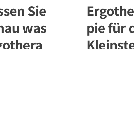
ssen Sie
Ergothe
nau was
pie für 
gothera
Kleinst
 ist?
27. April 2014
14
Manchmal brauchen sel
Kleinsten die Unterstü
einer Ergotherapie. Na
wird Ergotherapie mit
haben diese oftmals ga
 oder Psychotherapie
Lust darauf und ganz 
ht.
…
n für Sie eine genau
on des deutschen