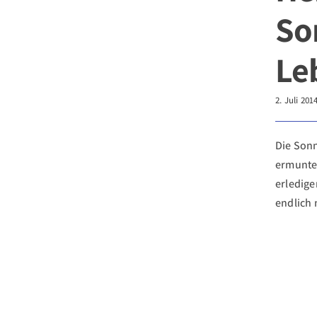
So
Le
2. Juli 201
Die Son
ermunte
erledige
endlich 