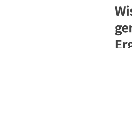
Wi
ge
Er
pie
24. Mai 20
Oftmals 
Physio-,
vertausc
Wir habe
Definiti