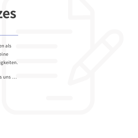
zes
n als
eine
igkeiten.
es uns …