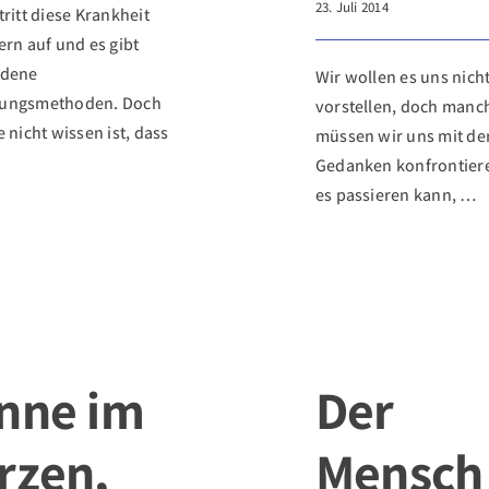
23. Juli 2014
tritt diese Krankheit
ern auf und es gibt
edene
Wir wollen es uns nich
ungsmethoden. Doch
vorstellen, doch manc
e nicht wissen ist, dass
müssen wir uns mit d
Gedanken konfrontiere
es passieren kann, …
nne im
Der
rzen,
Mensch