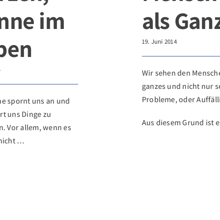
nne im
als Gan
ben
19. Juni 2014
4
Wir sehen den Mensche
ganzes und nicht nur s
Probleme, oder Auffäll
ne spornt uns an und
rt uns Dinge zu
Aus diesem Grund ist 
n. Vor allem, wenn es
nicht …