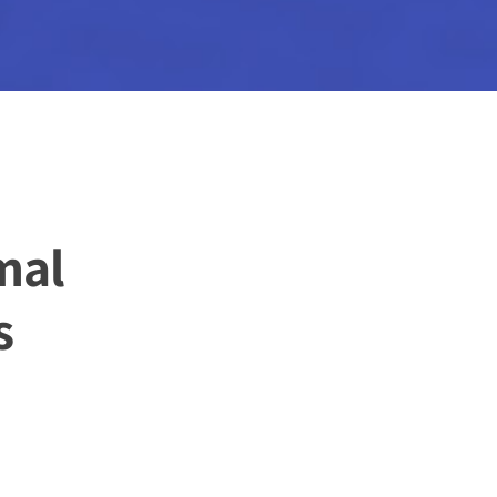
mal
s