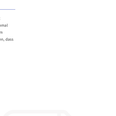
t
hmal
em
n, dass