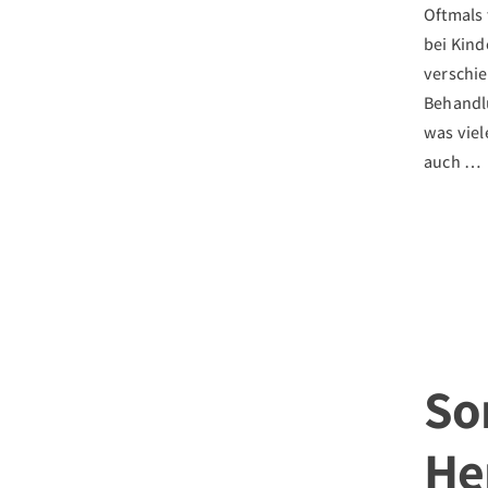
Oftmals 
bei Kind
verschi
Behandl
was viel
auch …
So
He