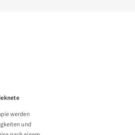
ieknete
apie werden
igkeiten und
weise nach einem