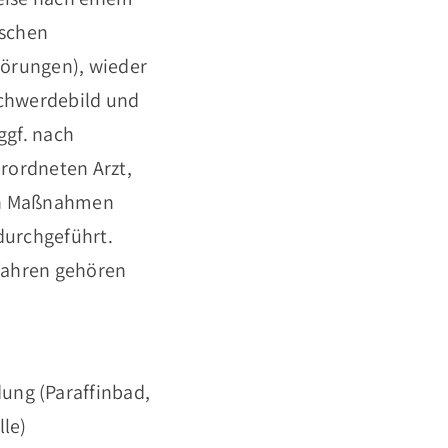
ischen
örungen), wieder
schwerdebild und
ggf. nach
rordneten Arzt,
en Maßnahmen
durchgeführt.
fahren gehören
ng (Paraffinbad,
lle)